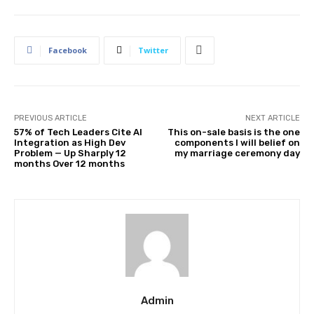
Facebook
Twitter
PREVIOUS ARTICLE
NEXT ARTICLE
57% of Tech Leaders Cite AI
This on-sale basis is the one
Integration as High Dev
components I will belief on
Problem — Up Sharply 12
my marriage ceremony day
months Over 12 months
Admin