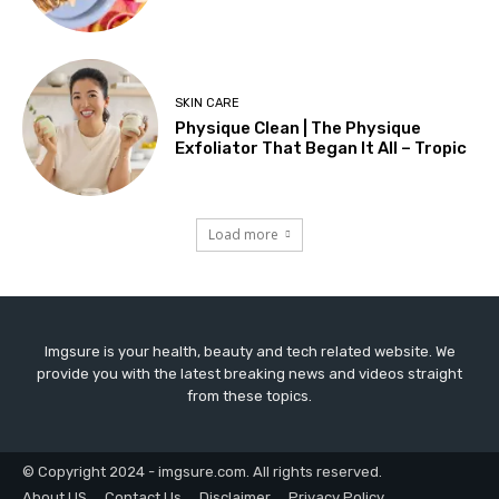
SKIN CARE
Physique Clean | The Physique
Exfoliator That Began It All – Tropic
Load more
Imgsure is your health, beauty and tech related website. We
provide you with the latest breaking news and videos straight
from these topics.
© Copyright 2024 - imgsure.com. All rights reserved.
About US
Contact Us
Disclaimer
Privacy Policy