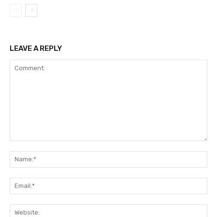
LEAVE A REPLY
Comment:
Na
Ema
Web