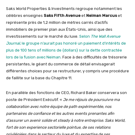
Saks World Properties & Investments regroupe notamment les
célèbres enseignes
Saks Fifth Avenue
et
Neiman Marcus
et
représente près de 1,2 million de mètres carrés d’actifs
immobiliers de premier plan aux États-Unis, ainsi que des
investissements sur le marché du luxe.
Selon
The Wall Avenue
Journal
, le groupe n’aurait pas honoré un paiement d’intérêts de
plus de 100 tens of millions de {dollars} sur la dette contractée
lors de la fusion avec Neiman
. Face à des difficultés de trésorerie
persistantes, le géant du commerce de détail envisagerait
différentes choices pour se restructurer, y compris une procédure
de faillite sur la base du Chapitre 11.
En parallèle des fonctions de CEO, Richard Baker conservera son
poste de Président Exécutif. «
Je me réjouis de poursuivre ma
collaboration avec notre équipe de path expérimentée, nos
partenaires de confiance et les autres events prenantes afin
d’assurer un avenir solide et steady à notre entreprise. Saks World,
fort de son experience sectorielle pointue, de ses relations
privilégiées dans le secteur du luxe et du expertise de ses