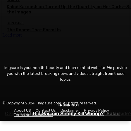
BEAUTY
Khloé Kardashian Turned Up the Quantity on Her Curls—S
the Images
SKIN CARE
The Rooms That Form Us
Load more
Imgsure is your health, beauty and tech related website. We provide
you with the latest breaking news and videos straight from these
topics.
© Copyright 2024 - imgsure.com. All rights reserved.
NUTRITION
RUNNING
IT
About US
Contact Us
Disclaimer
Privacy Policy
Can quantum take the load off AI’s energy downside
Quest Cauliflower Dill Pickle “Potato” Salad
Did Garmin Simply Kill Whoop?
Terms and Conditions