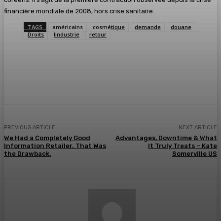
financière mondiale de 2008, hors crise sanitaire.
TAGS
américains
cosmétique
demande
douane
Droits
lindustrie
retour
Facebook
Twitter
Pinterest
WhatsA
PREVIOUS ARTICLE
NEXT ARTICLE
We Had a Completely Good
Advantages, Downtime & What
Information Retailer. That Was
It Truly Treats – Kate
the Drawback.
Somerville US