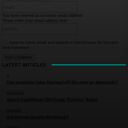
Email:*
You have entered an incorrect email address!
Please enter your email address here
Website:
Save my name, email, and website in this browser for the next
time I comment.
LATEST ARTICLES
IT
Can quantum take the load off AI’s energy downside?
NUTRITION
Quest Cauliflower Dill Pickle “Potato” Salad
RUNNING
Did Garmin Simply Kill Whoop?