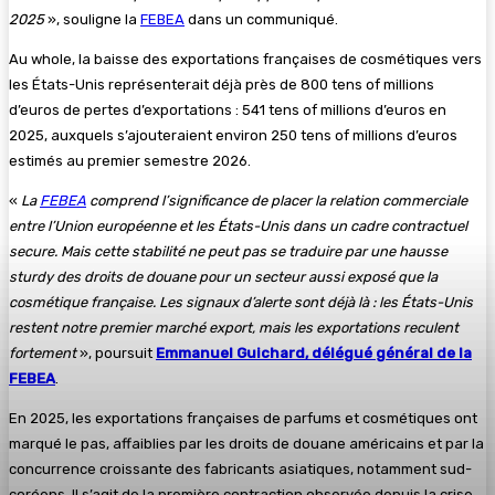
2025
», souligne la
FEBEA
dans un communiqué.
Au whole, la baisse des exportations françaises de cosmétiques vers
les États-Unis représenterait déjà près de 800 tens of millions
d’euros de pertes d’exportations : 541 tens of millions d’euros en
2025, auxquels s’ajouteraient environ 250 tens of millions d’euros
estimés au premier semestre 2026.
«
La
FEBEA
comprend l’significance de placer la relation commerciale
entre l’Union européenne et les États-Unis dans un cadre contractuel
secure. Mais cette stabilité ne peut pas se traduire par une hausse
sturdy des droits de douane pour un secteur aussi exposé que la
cosmétique française. Les signaux d’alerte sont déjà là : les États-Unis
restent notre premier marché export, mais les exportations reculent
fortement
», poursuit
Emmanuel Guichard, délégué général de la
FEBEA
.
En 2025, les exportations françaises de parfums et cosmétiques ont
marqué le pas, affaiblies par les droits de douane américains et par la
concurrence croissante des fabricants asiatiques, notamment sud-
coréens. Il s’agit de la première contraction observée depuis la crise