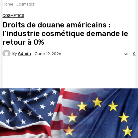
Home
Cosmetics
COSMETICS
Droits de douane américains :
l’industrie cosmétique demande le
retour à 0%
By
Admin
0
June 19, 2026
55
Facebook
Twitter
Pinterest
WhatsA